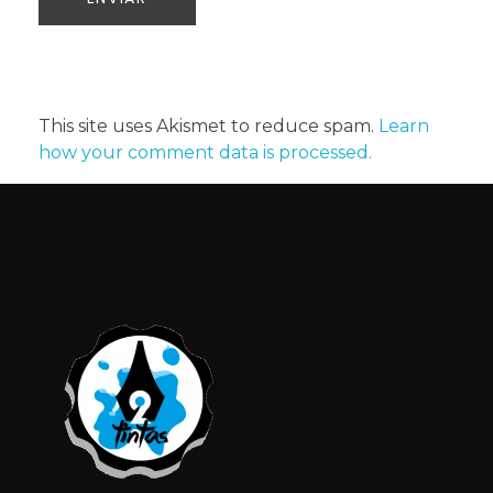
This site uses Akismet to reduce spam.
Learn
how your comment data is processed.