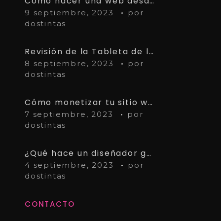
Cómo hacer una web desde cero – Guía completa
9 septiembre, 2023
por
dostintas
Revisión de la Tableta de lápiz Wacom Intuos Pro Paper Edition PTH660P: Pros y contras
8 septiembre, 2023
por
dostintas
Cómo monetizar tu sitio web con AdSense: Guía paso a paso
7 septiembre, 2023
por
dostintas
¿Qué hace un diseñador gráfico?
4 septiembre, 2023
por
dostintas
CONTACTO